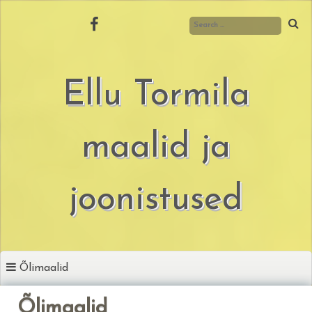
Skip
to
content
Ellu Tormila
maalid ja
joonistused
Õlimaalid
Õlimaalid