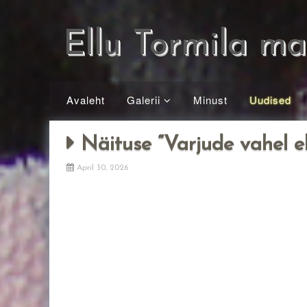
Skip
to
Ellu Tormila ma
content
Avaleht
Galerii
Minust
Uudised
Õlimaalid
Näituse “Varjude vahel eh
Seinamaalid
Joonistused ja
April 30, 2026
Graafika
Akrüülid
Pastellid