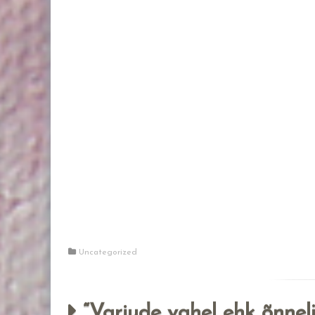
Uncategorized
“Varjude vahel ehk õnnel