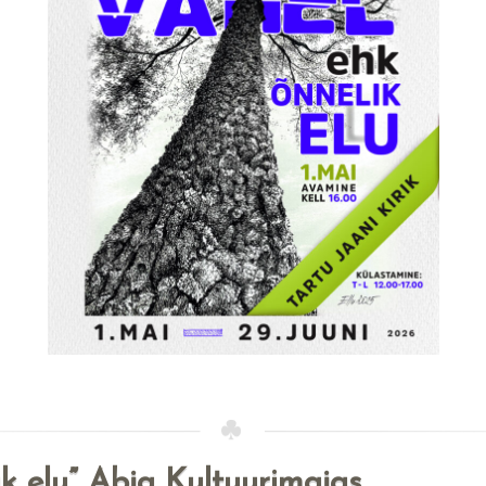
ik elu” Abja Kultuurimajas