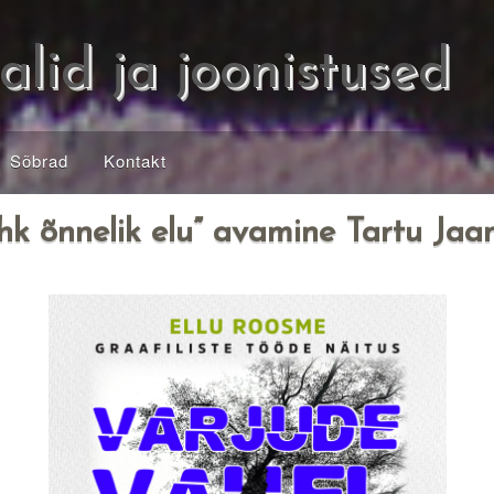
alid ja joonistused
Sõbrad
Kontakt
k õnnelik elu” avamine Tartu Jaani 