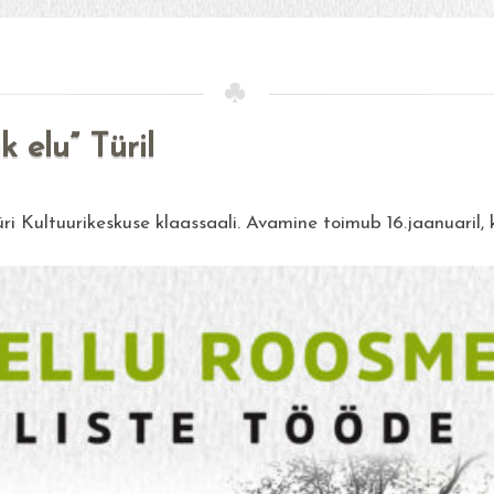
k elu” Türil
üri Kultuurikeskuse klaassaali. Avamine toimub 16.jaanuaril,